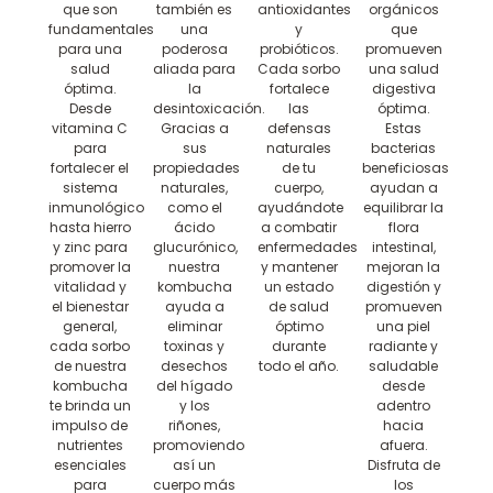
que son
también es
antioxidantes
orgánicos
fundamentales
una
y
que
para una
poderosa
probióticos.
promueven
salud
aliada para
Cada sorbo
una salud
óptima.
la
fortalece
digestiva
Desde
desintoxicación.
las
óptima.
vitamina C
Gracias a
defensas
Estas
para
sus
naturales
bacterias
fortalecer el
propiedades
de tu
beneficiosas
sistema
naturales,
cuerpo,
ayudan a
inmunológico
como el
ayudándote
equilibrar la
hasta hierro
ácido
a combatir
flora
y zinc para
glucurónico,
enfermedades
intestinal,
promover la
nuestra
y mantener
mejoran la
vitalidad y
kombucha
un estado
digestión y
el bienestar
ayuda a
de salud
promueven
general,
eliminar
óptimo
una piel
cada sorbo
toxinas y
durante
radiante y
de nuestra
desechos
todo el año.
saludable
kombucha
del hígado
desde
te brinda un
y los
adentro
impulso de
riñones,
hacia
nutrientes
promoviendo
afuera.
esenciales
así un
Disfruta de
para
cuerpo más
los