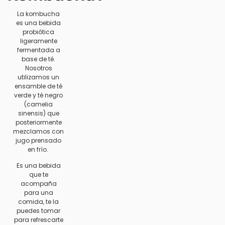
La kombucha
es una bebida
probiótica
ligeramente
fermentada a
base de té.
Nosotros
utilizamos un
ensamble de té
verde y té negro
(camelia
sinensis) que
posteriormente
mezclamos con
jugo prensado
en frío.
Es una bebida
que te
acompaña
para una
comida, te la
puedes tomar
para refrescarte