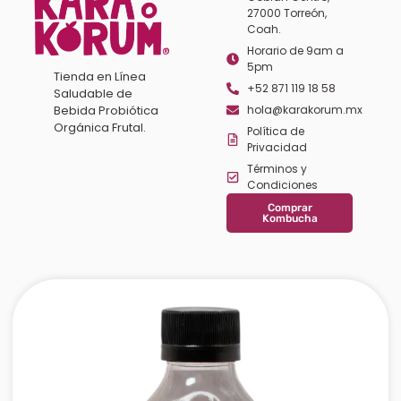
27000 Torreón,
Coah.
Horario de 9am a
5pm
Tienda en Línea
+52 871 119 18 58
Saludable de
Bebida Probiótica
hola@karakorum.mx
Orgánica Frutal.
Política de
Privacidad
Términos y
Condiciones
Comprar
Kombucha