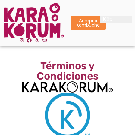
Envío Gratis
100%
Comprar
Kombucha
Términos y
Condiciones