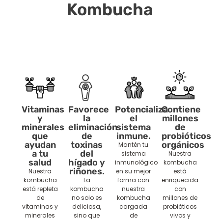
Kombucha
Vitaminas
Favorece
Potencializa
Contiene
y
la
el
millones
minerales
eliminación
sistema
de
que
de
inmune.
probióticos
ayudan
toxinas
orgánicos
Mantén tu
a tu
del
sistema
Nuestra
salud
hígado y
inmunológico
kombucha
riñones.
Nuestra
en su mejor
está
kombucha
La
forma con
enriquecida
está repleta
kombucha
nuestra
con
de
no solo es
kombucha
millones de
vitaminas y
deliciosa,
cargada
probióticos
minerales
sino que
de
vivos y