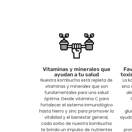
Vitaminas y minerales que
Fav
ayudan a tu salud
toxi
Nuestra kombucha está repleta de
La k
vitaminas y minerales que son
sino
fundamentales para una salud
al
óptima. Desde vitamina C para
fortalecer el sistema inmunológico
hasta hierro y zinc para promover la
glu
vitalidad y el bienestar general,
ayuda
cada sorbo de nuestra kombucha
te brinda un impulso de nutrientes
pro