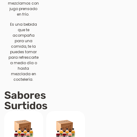
mezclamos con
jugo prensado
en frío.
Es una bebida
que te
acompaña
para una
comida, te la
puedes tomar
para refrescarte
a medio día o
hasta
mezclada en
coctelería.
Sabores
Surtidos