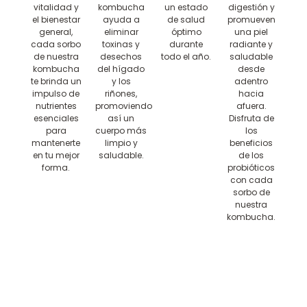
vitalidad y
kombucha
un estado
digestión y
el bienestar
ayuda a
de salud
promueven
general,
eliminar
óptimo
una piel
cada sorbo
toxinas y
durante
radiante y
de nuestra
desechos
todo el año.
saludable
kombucha
del hígado
desde
te brinda un
y los
adentro
impulso de
riñones,
hacia
nutrientes
promoviendo
afuera.
esenciales
así un
Disfruta de
para
cuerpo más
los
mantenerte
limpio y
beneficios
en tu mejor
saludable.
de los
forma.
probióticos
con cada
sorbo de
nuestra
kombucha.