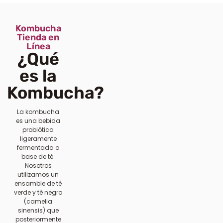
Kombucha
Tienda en
Línea
¿Qué
es la
Kombucha?
La kombucha
es una bebida
probiótica
ligeramente
fermentada a
base de té.
Nosotros
utilizamos un
ensamble de té
verde y té negro
(camelia
sinensis) que
posteriormente