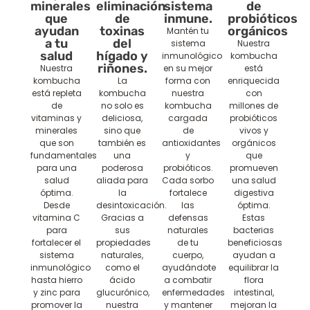
minerales
eliminación
sistema
de
que
de
inmune.
probióticos
ayudan
toxinas
orgánicos
Mantén tu
a tu
del
sistema
Nuestra
salud
hígado y
inmunológico
kombucha
riñones.
Nuestra
en su mejor
está
kombucha
La
forma con
enriquecida
está repleta
kombucha
nuestra
con
de
no solo es
kombucha
millones de
vitaminas y
deliciosa,
cargada
probióticos
minerales
sino que
de
vivos y
que son
también es
antioxidantes
orgánicos
fundamentales
una
y
que
para una
poderosa
probióticos.
promueven
salud
aliada para
Cada sorbo
una salud
óptima.
la
fortalece
digestiva
Desde
desintoxicación.
las
óptima.
vitamina C
Gracias a
defensas
Estas
para
sus
naturales
bacterias
fortalecer el
propiedades
de tu
beneficiosas
sistema
naturales,
cuerpo,
ayudan a
inmunológico
como el
ayudándote
equilibrar la
hasta hierro
ácido
a combatir
flora
y zinc para
glucurónico,
enfermedades
intestinal,
promover la
nuestra
y mantener
mejoran la