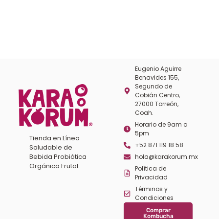
Eugenio Aguirre
Benavides 155,
Segundo de
Cobián Centro,
27000 Torreón,
Coah.
Horario de 9am a
5pm
Tienda en Línea
+52 871 119 18 58
Saludable de
Bebida Probiótica
hola@karakorum.mx
Orgánica Frutal.
Política de
Privacidad
Términos y
Condiciones
Comprar
Kombucha