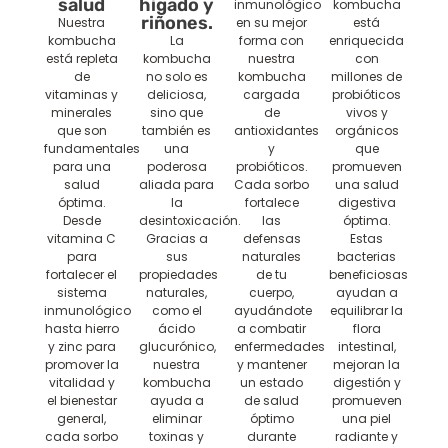
salud
hígado y
inmunológico
kombucha
riñones.
Nuestra
en su mejor
está
kombucha
La
forma con
enriquecida
está repleta
kombucha
nuestra
con
de
no solo es
kombucha
millones de
vitaminas y
deliciosa,
cargada
probióticos
minerales
sino que
de
vivos y
que son
también es
antioxidantes
orgánicos
fundamentales
una
y
que
para una
poderosa
probióticos.
promueven
salud
aliada para
Cada sorbo
una salud
óptima.
la
fortalece
digestiva
Desde
desintoxicación.
las
óptima.
vitamina C
Gracias a
defensas
Estas
para
sus
naturales
bacterias
fortalecer el
propiedades
de tu
beneficiosas
sistema
naturales,
cuerpo,
ayudan a
inmunológico
como el
ayudándote
equilibrar la
hasta hierro
ácido
a combatir
flora
y zinc para
glucurónico,
enfermedades
intestinal,
promover la
nuestra
y mantener
mejoran la
vitalidad y
kombucha
un estado
digestión y
el bienestar
ayuda a
de salud
promueven
general,
eliminar
óptimo
una piel
cada sorbo
toxinas y
durante
radiante y