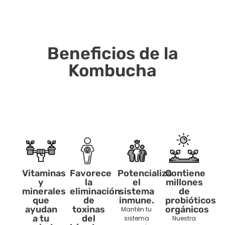
Beneficios de la
Kombucha
Vitaminas
Favorece
Potencializa
Contiene
y
la
el
millones
minerales
eliminación
sistema
de
que
de
inmune.
probióticos
ayudan
toxinas
orgánicos
Mantén tu
a tu
del
sistema
Nuestra