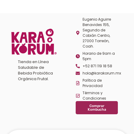
Eugenio Aguirre
Benavides 155,
Segundo de
Cobián Centro,
27000 Torreón,
Coah.
Horario de 9am a
5pm
Tienda en Línea
+52 871 119 18 58
Saludable de
Bebida Probiótica
hola@karakorum.mx
Orgánica Frutal.
Política de
Privacidad
Términos y
Condiciones
Comprar
Kombucha