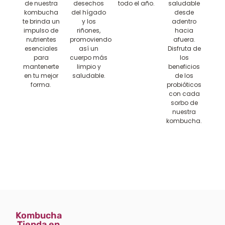
de nuestra
desechos
todo el año.
saludable
kombucha
del hígado
desde
te brinda un
y los
adentro
impulso de
riñones,
hacia
nutrientes
promoviendo
afuera.
esenciales
así un
Disfruta de
para
cuerpo más
los
mantenerte
limpio y
beneficios
en tu mejor
saludable.
de los
forma.
probióticos
con cada
sorbo de
nuestra
kombucha.
Kombucha
Tienda en