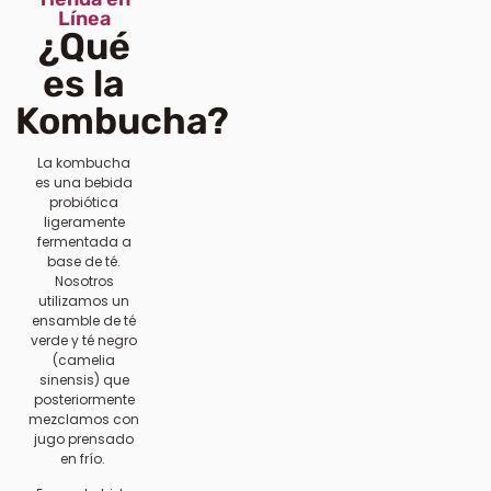
Línea
¿Qué
es la
Kombucha?
La kombucha
es una bebida
probiótica
ligeramente
fermentada a
base de té.
Nosotros
utilizamos un
ensamble de té
verde y té negro
(camelia
sinensis) que
posteriormente
mezclamos con
jugo prensado
en frío.