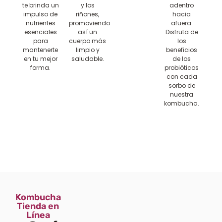
te brinda un
y los
adentro
impulso de
riñones,
hacia
nutrientes
promoviendo
afuera.
esenciales
así un
Disfruta de
para
cuerpo más
los
mantenerte
limpio y
beneficios
en tu mejor
saludable.
de los
forma.
probióticos
con cada
sorbo de
nuestra
kombucha.
Kombucha
Tienda en
Línea