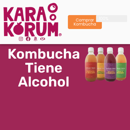
Envío Gratis
100%
Comprar
Kombucha
Kombucha
Tiene
Alcohol