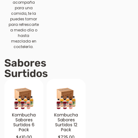
acompaña
para una
comida, te la
puedes tomar
para refrescarte
a medio día o
hasta
mezclada en
coctelería.
Sabores
Surtidos
Kombucha
Kombucha
Sabores
Sabores
Surtidos 6
Surtidos 12
Pack
Pack
$
410.00
$
725.00