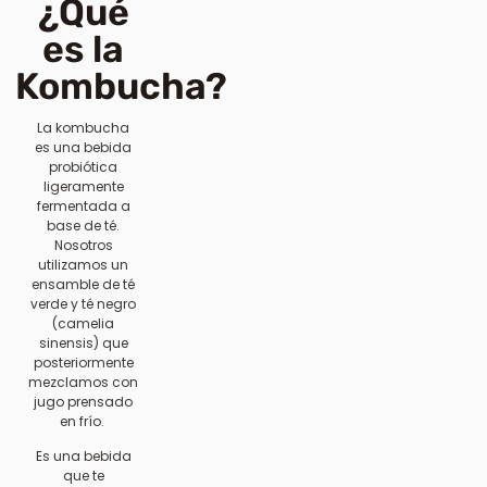
¿Qué
es la
Kombucha?
La kombucha
es una bebida
probiótica
ligeramente
fermentada a
base de té.
Nosotros
utilizamos un
ensamble de té
verde y té negro
(camelia
sinensis) que
posteriormente
mezclamos con
jugo prensado
en frío.
Es una bebida
que te