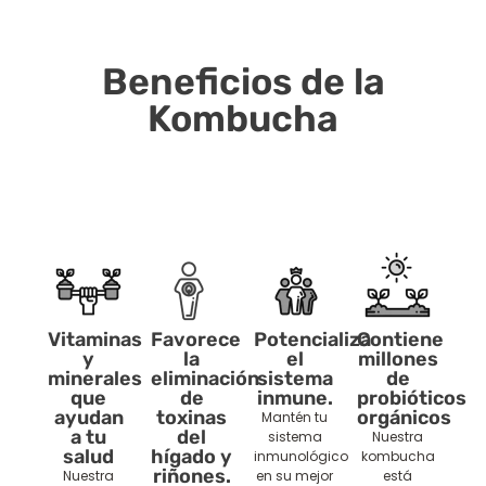
Beneficios de la
Kombucha
Vitaminas
Favorece
Potencializa
Contiene
y
la
el
millones
minerales
eliminación
sistema
de
que
de
inmune.
probióticos
ayudan
toxinas
orgánicos
Mantén tu
a tu
del
sistema
Nuestra
salud
hígado y
inmunológico
kombucha
riñones.
Nuestra
en su mejor
está