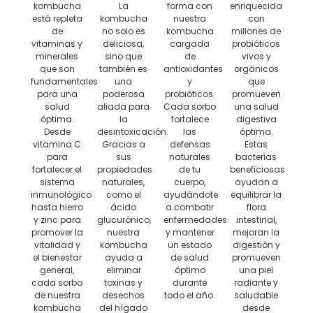
kombucha
La
forma con
enriquecida
está repleta
kombucha
nuestra
con
de
no solo es
kombucha
millones de
vitaminas y
deliciosa,
cargada
probióticos
minerales
sino que
de
vivos y
que son
también es
antioxidantes
orgánicos
fundamentales
una
y
que
para una
poderosa
probióticos.
promueven
salud
aliada para
Cada sorbo
una salud
óptima.
la
fortalece
digestiva
Desde
desintoxicación.
las
óptima.
vitamina C
Gracias a
defensas
Estas
para
sus
naturales
bacterias
fortalecer el
propiedades
de tu
beneficiosas
sistema
naturales,
cuerpo,
ayudan a
inmunológico
como el
ayudándote
equilibrar la
hasta hierro
ácido
a combatir
flora
y zinc para
glucurónico,
enfermedades
intestinal,
promover la
nuestra
y mantener
mejoran la
vitalidad y
kombucha
un estado
digestión y
el bienestar
ayuda a
de salud
promueven
general,
eliminar
óptimo
una piel
cada sorbo
toxinas y
durante
radiante y
de nuestra
desechos
todo el año.
saludable
kombucha
del hígado
desde