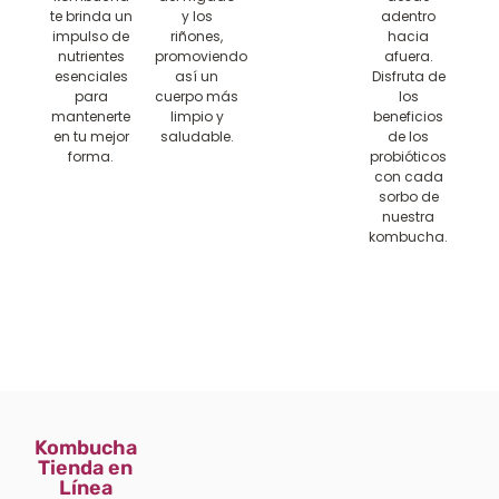
te brinda un
y los
adentro
impulso de
riñones,
hacia
nutrientes
promoviendo
afuera.
esenciales
así un
Disfruta de
para
cuerpo más
los
mantenerte
limpio y
beneficios
en tu mejor
saludable.
de los
forma.
probióticos
con cada
sorbo de
nuestra
kombucha.
Kombucha
Tienda en
Línea