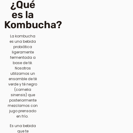
¿Qué
es la
Kombucha?
La kombucha
es una bebida
probiótica
ligeramente
fermentada a
base de té.
Nosotros
utilizamos un
ensamble de té
verde y té negro
(camelia
sinensis) que
posteriormente
mezclamos con
jugo prensado
en frío.
Es una bebida
que te