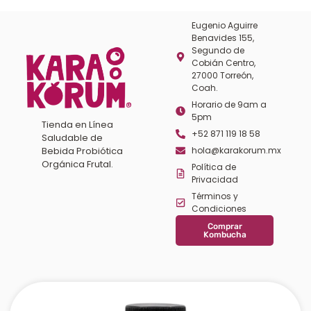
Eugenio Aguirre
Benavides 155,
Segundo de
Cobián Centro,
27000 Torreón,
Coah.
Horario de 9am a
5pm
Tienda en Línea
+52 871 119 18 58
Saludable de
Bebida Probiótica
hola@karakorum.mx
Orgánica Frutal.
Política de
Privacidad
Términos y
Condiciones
Comprar
Kombucha