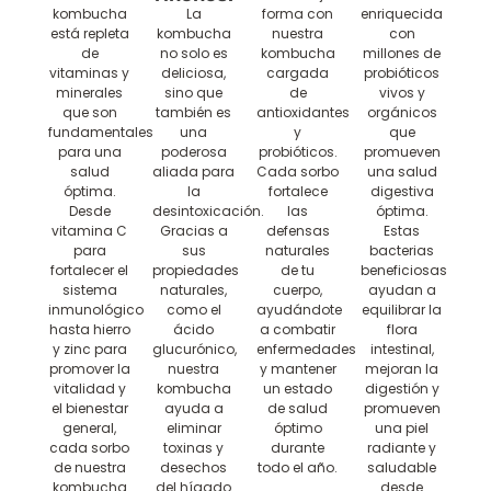
kombucha
La
forma con
enriquecida
está repleta
kombucha
nuestra
con
de
no solo es
kombucha
millones de
vitaminas y
deliciosa,
cargada
probióticos
minerales
sino que
de
vivos y
que son
también es
antioxidantes
orgánicos
fundamentales
una
y
que
para una
poderosa
probióticos.
promueven
salud
aliada para
Cada sorbo
una salud
óptima.
la
fortalece
digestiva
Desde
desintoxicación.
las
óptima.
vitamina C
Gracias a
defensas
Estas
para
sus
naturales
bacterias
fortalecer el
propiedades
de tu
beneficiosas
sistema
naturales,
cuerpo,
ayudan a
inmunológico
como el
ayudándote
equilibrar la
hasta hierro
ácido
a combatir
flora
y zinc para
glucurónico,
enfermedades
intestinal,
promover la
nuestra
y mantener
mejoran la
vitalidad y
kombucha
un estado
digestión y
el bienestar
ayuda a
de salud
promueven
general,
eliminar
óptimo
una piel
cada sorbo
toxinas y
durante
radiante y
de nuestra
desechos
todo el año.
saludable
kombucha
del hígado
desde