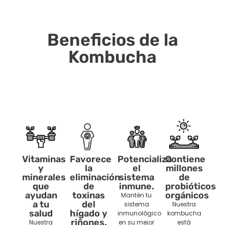
Beneficios de la
Kombucha
Vitaminas
Favorece
Potencializa
Contiene
y
la
el
millones
minerales
eliminación
sistema
de
que
de
inmune.
probióticos
ayudan
toxinas
orgánicos
Mantén tu
a tu
del
sistema
Nuestra
salud
hígado y
inmunológico
kombucha
riñones.
Nuestra
en su mejor
está