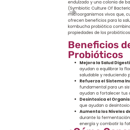
endulzado y una colonia de b
(Symbiotic Culture Of Bacteria
microorganismos vivos que, 
ofrecen beneficios para la sal
kombucha probiótica combina 
propiedades de los probiótico
Beneficios d
Probióticos
Mejora la Salud Digest
ayudan a equilibrar la fl
saludable y reduciendo p
Refuerza el Sistema I
fundamental para un sis
ayudan a fortalecer tus 
Desintoxica el Organi
que ayudan a desintoxica
Aumenta los Niveles d
durante la fermentación
energía y combatir la fat