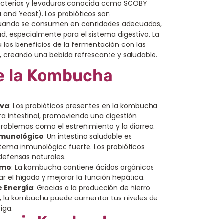
acterias y levaduras conocida como SCOBY
 and Yeast). Los probióticos son
cuando se consumen en cantidades adecuadas,
ud, especialmente para el sistema digestivo. La
los beneficios de la fermentación con las
s, creando una bebida refrescante y saludable.
e la Kombucha
iva
: Los probióticos presentes en la kombucha
ora intestinal, promoviendo una digestión
roblemas como el estreñimiento y la diarrea.
nmunológico
: Un intestino saludable es
tema inmunológico fuerte. Los probióticos
defensas naturales.
smo
: La kombucha contiene ácidos orgánicos
r el hígado y mejorar la función hepática.
e Energía
: Gracias a la producción de hierro
, la kombucha puede aumentar tus niveles de
iga.