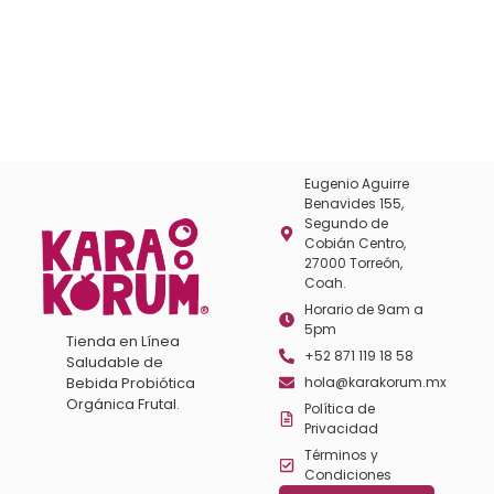
Eugenio Aguirre
Benavides 155,
Segundo de
Cobián Centro,
27000 Torreón,
Coah.
Horario de 9am a
5pm
Tienda en Línea
+52 871 119 18 58
Saludable de
Bebida Probiótica
hola@karakorum.mx
Orgánica Frutal.
Política de
Privacidad
Términos y
Condiciones