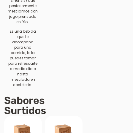
sinensis) que
posteriormente
mezclamos con
jugo prensado
en frío.
Es una bebida
que te
acompaña
para una
comida, te la
puedes tomar
para refrescarte
a medio día o
hasta
mezclada en
coctelería.
Sabores
Surtidos