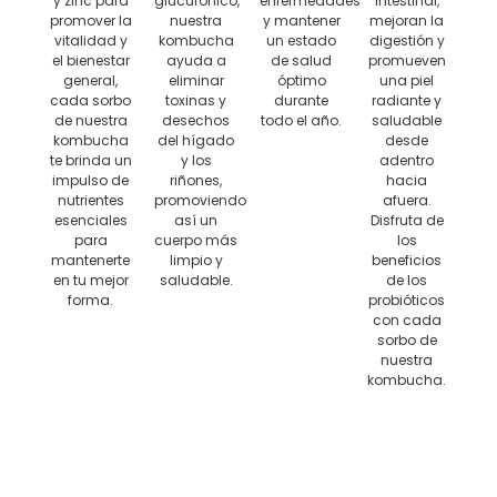
y zinc para
glucurónico,
enfermedades
intestinal,
promover la
nuestra
y mantener
mejoran la
vitalidad y
kombucha
un estado
digestión y
el bienestar
ayuda a
de salud
promueven
general,
eliminar
óptimo
una piel
cada sorbo
toxinas y
durante
radiante y
de nuestra
desechos
todo el año.
saludable
kombucha
del hígado
desde
te brinda un
y los
adentro
impulso de
riñones,
hacia
nutrientes
promoviendo
afuera.
esenciales
así un
Disfruta de
para
cuerpo más
los
mantenerte
limpio y
beneficios
en tu mejor
saludable.
de los
forma.
probióticos
con cada
sorbo de
nuestra
kombucha.