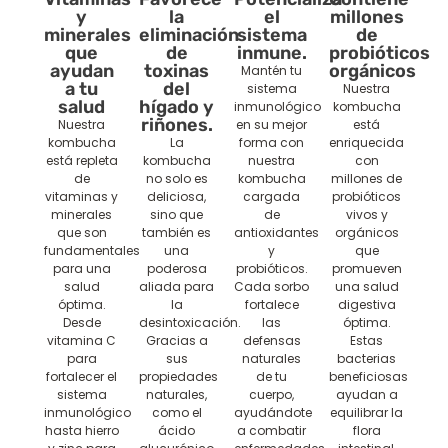
y
la
el
millones
minerales
eliminación
sistema
de
que
de
inmune.
probióticos
ayudan
toxinas
orgánicos
Mantén tu
a tu
del
sistema
Nuestra
salud
hígado y
inmunológico
kombucha
riñones.
Nuestra
en su mejor
está
kombucha
La
forma con
enriquecida
está repleta
kombucha
nuestra
con
de
no solo es
kombucha
millones de
vitaminas y
deliciosa,
cargada
probióticos
minerales
sino que
de
vivos y
que son
también es
antioxidantes
orgánicos
fundamentales
una
y
que
para una
poderosa
probióticos.
promueven
salud
aliada para
Cada sorbo
una salud
óptima.
la
fortalece
digestiva
Desde
desintoxicación.
las
óptima.
vitamina C
Gracias a
defensas
Estas
para
sus
naturales
bacterias
fortalecer el
propiedades
de tu
beneficiosas
sistema
naturales,
cuerpo,
ayudan a
inmunológico
como el
ayudándote
equilibrar la
hasta hierro
ácido
a combatir
flora